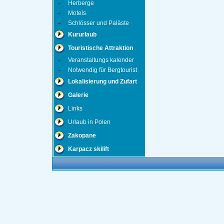
-
Herberge
-
Motels
-
Schlösser und Paläste
Kururlaub
Touristische Attraktion
-
Veranstaltungs kalender
-
Notwendig für Bergtourist
Lokalisierung und Zufart
Galerie
Links
Urlaub in Polen
Zakopane
Karpacz skilift