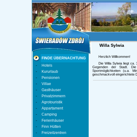
Willa Sylwia
Herzlich Willkommen!
FINDE ÜBERNACHTUNG
Die Willa Sylwia liegt ca
-
Hotels
Gegenden der Stadt. Die
Sportmöglichkeiten (u.a. Min
-
Kururlaub
geschmackvoll eingerichtete 
-
Pensionen
-
Villae
-
Gasthäuser
-
Privatzimmern
-
Agrotouristik
-
Appartament
-
Camping
-
Ferienhäuser
-
Finn Hütten
-
Freizeitzentren